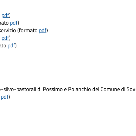
o
pdf
)
rmato
pdf
)
 servizio (formato
pdf
)
o
pdf
)
mato
pdf
)
agro-silvo-pastorali di Possimo e Polanchio del Comune di So
pdf
)