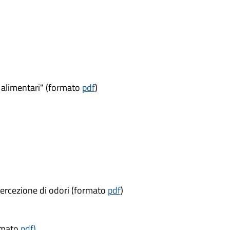
i alimentari" (formato
pdf
)
percezione di odori (formato
pdf
)
ormato
pdf)