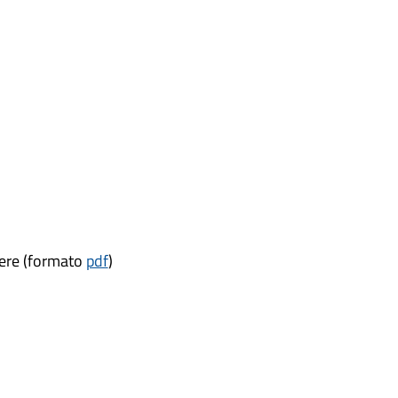
vere (formato
pdf
)