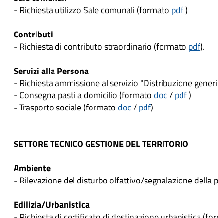
- Richiesta utilizzo Sale comunali (formato
pdf
)
Contributi
- Richiesta di contributo straordinario (formato
pdf
).
Servizi alla Persona
- Richiesta ammissione al servizio "Distribuzione gener
- Consegna pasti a domicilio (formato
doc
/
pdf
)
- Trasporto sociale (formato
doc
/
pdf
)
SETTORE TECNICO GESTIONE DEL TERRITORIO
Ambiente
- Rilevazione del disturbo olfattivo/segnalazione della 
Edilizia/Urbanistica
- Richiesta di certificato di destinazione urbanistica (f