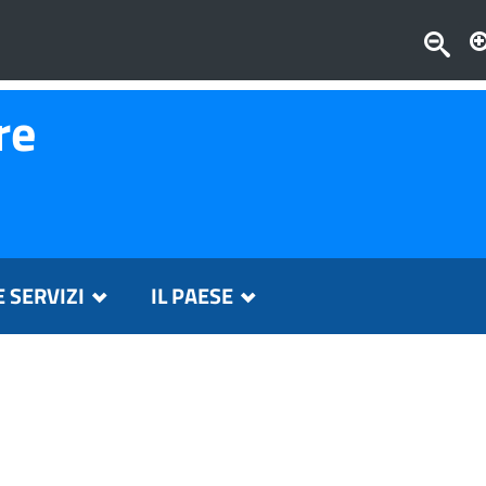
re
E SERVIZI
IL PAESE