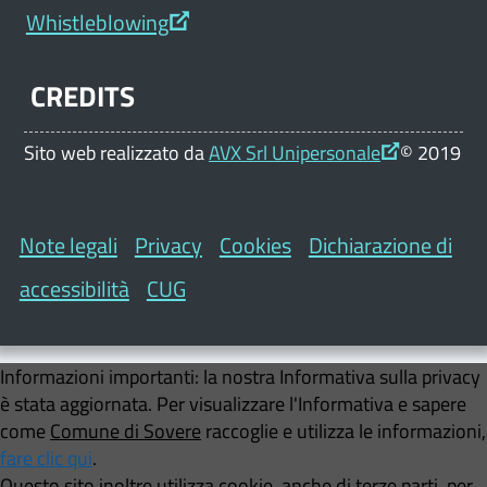
Whistleblowing
CREDITS
Sito web realizzato da
AVX Srl Unipersonale
© 2019
Note legali
Privacy
Cookies
Dichiarazione di
accessibilità
CUG
Informazioni importanti:
la nostra Informativa sulla privacy
è stata aggiornata. Per visualizzare l'Informativa e sapere
come
Comune di Sovere
raccoglie e utilizza le informazioni,
fare clic qui
.
Questo sito inoltre utilizza cookie, anche di terze parti, per