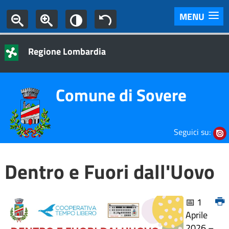
MENU
Regione Lombardia
Comune di Sovere
Seguici su:
Dentro e Fuori dall'Uovo
📅 1
Aprile
2026 –