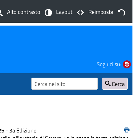
Alto contrasto
Layout
Reimposta
Seguici su:
Cerca
25 - 3a Edizione!
glio, all'oratorio di Sovere, va in scena la terza edizione