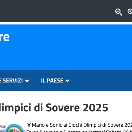
re
E SERVIZI
IL PAESE
limpici di Sovere 2025
🏅
Mario e Sonic ai Giochi Olimpici di Sovere 20
Torna il torneo più pazzo del'estate! Sabato 26 lu