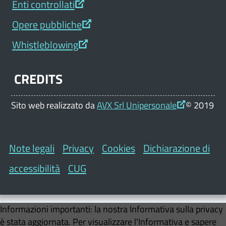
Enti controllati
Opere pubbliche
Whistleblowing
CREDITS
Sito web realizzato da
AVX Srl Unipersonale
© 2019
Note legali
Privacy
Cookies
Dichiarazione di
accessibilità
CUG
Informazioni importanti:
la nostra Informativa sulla privacy
è stata aggiornata. Per visualizzare l'Informativa e sapere