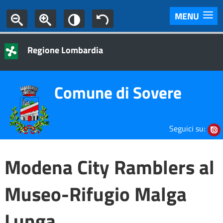
MENU
Regione Lombardia
Comune di Sovere
Seguici su:
Modena City Ramblers al
Museo-Rifugio Malga
Lunga