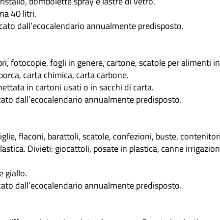
cristallo, bombolette spray e lastre di vetro.
a 40 litri.
icato dall’ecocalendario annualmente predisposto.
ibri, fotocopie, fogli in genere, cartone, scatole per alimenti i
sporca, carta chimica, carta carbone.
ttata in cartoni usati o in sacchi di carta.
icato dall’ecocalendario annualmente predisposto.
lie, flaconi, barattoli, scatole, confezioni, buste, contenitori 
plastica. Divieti: giocattoli, posate in plastica, canne irrigazion
 giallo.
icato dall’ecocalendario annualmente predisposto.