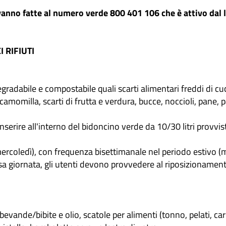
 vanno fatte al numero verde 800 401 106 che è attivo dal l
 RIFIUTI
degradabile e compostabile quali scarti alimentari freddi di cuc
, tè, camomilla, scarti di frutta e verdura, bucce, noccioli, pan
serire all'interno del bidoncino verde da 10/30 litri provvis
ercoledì), con frequenza bisettimanale nel periodo estivo (m
 giornata, gli utenti devono provvedere al riposizionamento 
r bevande/bibite e olio, scatole per alimenti (tonno, pelati, ca