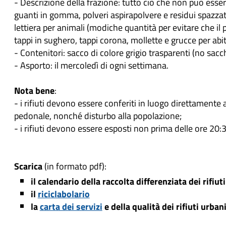
- Descrizione della frazione: tutto ciò che non può essere
guanti in gomma, polveri aspirapolvere e residui spazzatura
lettiera per animali (modiche quantità per evitare che il p
tappi in sughero, tappi corona, mollette e grucce per abit
- Contenitori: sacco di colore grigio trasparenti (no sacch
- Asporto: il mercoledì di ogni settimana.
Nota bene
:
- i rifiuti devono essere conferiti in luogo direttamente 
pedonale, nonché disturbo alla popolazione;
- i rifiuti devono essere esposti non prima delle ore 20:
Scarica
(in formato pdf):
il calendario della raccolta differenziata dei rifiut
il
riciclabolario
la
carta dei servizi
e della qualità dei rifiuti urban