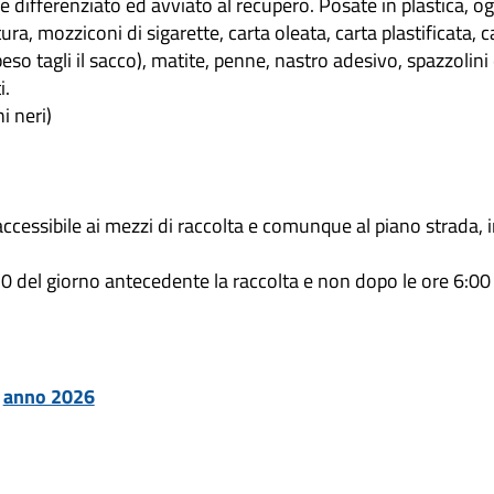
 differenziato ed avviato al recupero. Posate in plastica, og
, mozziconi di sigarette, carta oleata, carta plastificata, cal
eso tagli il sacco), matite, penne, nastro adesivo, spazzolini d
i.
i neri)
accessibile ai mezzi di raccolta e comunque al piano strada, i
30 del giorno antecedente la raccolta e non dopo le ore 6:00 
i
anno 2026
i