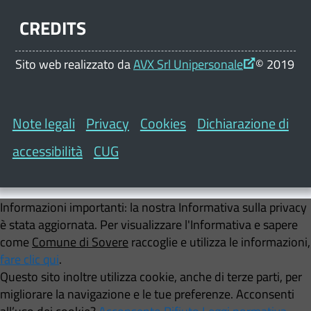
CREDITS
Sito web realizzato da
AVX Srl Unipersonale
© 2019
Note legali
Privacy
Cookies
Dichiarazione di
accessibilità
CUG
Informazioni importanti:
la nostra Informativa sulla privacy
è stata aggiornata. Per visualizzare l'Informativa e sapere
come
Comune di Sovere
raccoglie e utilizza le informazioni,
fare clic qui
.
Questo sito inoltre utilizza cookie, anche di terze parti, per
migliorare la navigazione e le tue preferenze. Acconsenti
all’uso dei cookie?
Acconsento
Rifiuto
Leggi normativa