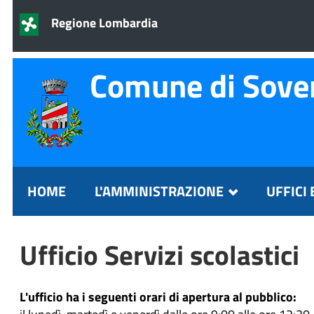
Regione Lombardia
Comune di Sove
HOME
L'AMMINISTRAZIONE
UFFICI 
Ufficio Servizi scolastici
L'ufficio ha i seguenti orari di apertura al pubblico:
il lunedì, martedì e venerdì dalle ore 9:00 alle ore 12:30