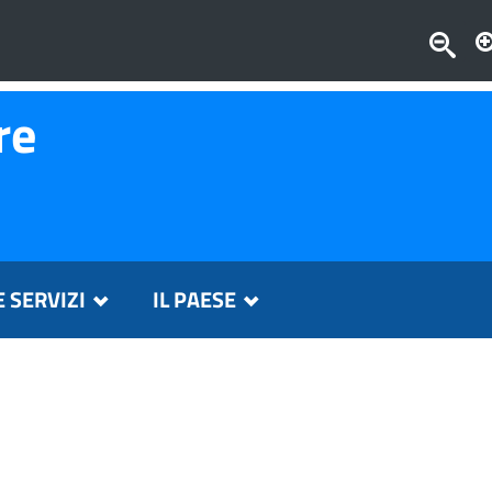
re
E SERVIZI
IL PAESE